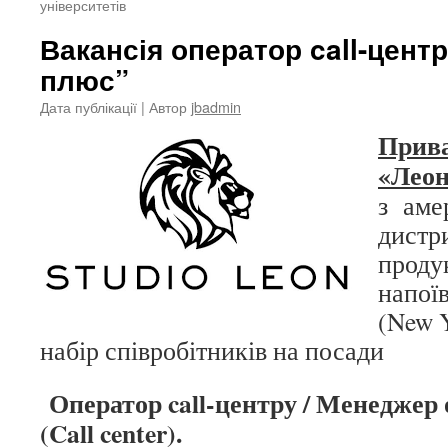
університетів
Вакансія оператор call-цент
плюс”
Дата публікації
| Автор
jbadmin
Прива
«Леон
з аме
дистр
продук
напоїв
(New 
набір співробітників на посади
Оператор call-центру / Менеджер 
(Call center).