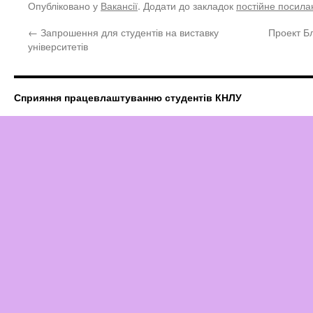
Опубліковано у
Вакансії
. Додати до закладок
постійне посила
←
Запрошення для студентів на виставку
Проект Бл
університетів
Сприяння працевлаштуванню студентів КНЛУ